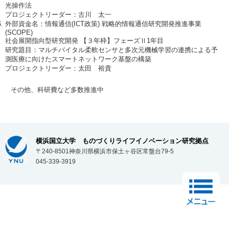
光操作法
プロジェクトリーダー：古川 太一
外部資金名：情報通信(ICT政策) 戦略的情報通信研究開発推進事業
(SCOPE)
社会展開指向型研究開発 【３年枠】フェーズⅡ1年目
研究題目：マルチバイタル柔軟センサと多次元機械学習の連携による予
測医療に向けたスマートネットワーク基盤の構築
プロジェクトリーダー：太田 裕貴
その他、科研費など多数推進中
横浜国立大学 ものづくりライフイノベーション研究拠点
〒240-8501神奈川県横浜市保土ヶ谷区常盤台79-5
045-339-3919