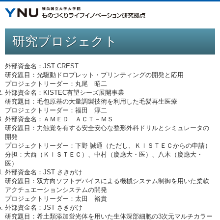
研究プロジェクト
外部資金名：JST CREST
研究題目：光駆動ドロプレット・プリンティングの開発と応用
プロジェクトリーダー：丸尾 昭二
外部資金名：KISTEC有望シーズ展開事業
研究題目：毛包原基の大量調製技術を利用した毛髪再生医療
プロジェクトリーダー：福田 淳二
外部資金名：ＡＭＥＤ ＡＣＴ－ＭＳ
研究題目：力触覚を有する安全安心な整形外科ドリルとシミュレータの
開発
プロジェクトリーダー：下野 誠通（ただし、ＫＩＳＴＥＣからの申請）
分担：大西（ＫＩＳＴＥＣ）、中村（慶應大・医）、八木（慶應大・
医）
外部資金名：JST さきがけ
研究題目：双方向ソフトデバイスによる機械システム制御を用いた柔軟
アクチュエーションシステムの開発
プロジェクトリーダー：太田 裕貴
外部資金名：JST さきがけ
研究題目：希土類添加蛍光体を用いた生体深部細胞の3次元マルチカラー