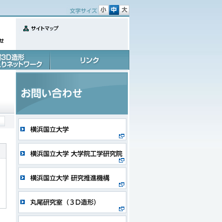
文
文
文
字
字
字
サ
サ
サ
サイトマップ
イ
イ
イ
せ
ズ
ズ
ズ
小
中
大
ものづくりネット
リンク